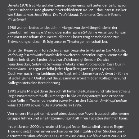
Bereits 1978 trat Margot der Laienspielgemeinschaft unter der Leitung von
Simon Huber bei und glänzte in verschiedenen Rollen – darunter Klassiker
wie
Schusternazi
,
Josef Filser
,
Die Teufelsbraut
,
Totentanz
,
Geisterbräu
und
Pfingstorgel
.
1988 war ein bedeutendes Jahr – Margot wurde Mitbegründerin der
Laienbühne Freising e. V. und übernahm ganze 24 Jahre Verantwortung in
der Vorstandschaft. Ihr unermüdlicher Einsatz trug entscheidend zur
Entwicklung und zum Erfolg unserer Theatergemeinschaft bei.
Unter der Regie von Horst Schürzinger begeisterte Margot in
Die Madaille
,
Verlobung in Krähwinkel
sowie vielen weiteren Inszenierungen. Wenn sie die
Bühne betritt, weiß jeder: Jetzt wird´s lebendig! Sei es in
Der alte
Feinschmecker
,
Gelähmte Schwingen
,
Weekend im Paradies
oder
Das Haus in
Montevideo
– Margot verleiht jeder Figur ihre ganz eigene Dynamik.
Doch wer nach ihrer Lieblingsrolle fragt, erhält keine klare Antwort – für sie
ist jede Figur ein Unikat und die Zusammenarbeit mit den Kolleginnen und
Kollegen stets eine Bereicherung.
1991 wagte Margot dann den Schritt hinter die Kulissen und führte erstmalig
Regie zusammen mit Adi Gumberger in
Die Zauberpantoffel
und erprobte
diese Rolle im Team noch weitere zwei Mal in den Stücken
Jim Knopf und die
wilde 13
1993 sowie in
Die Kurpfuscherin
1996.
Wer unsere Margot kennt, weiß aber, dass diese Powerfrau auch alleine eine
Gruppe führen und eine Inszenierung mit all ihren Facetten stemmen kann.
In den Jahren 2000 bis heute ist Margot fester Bestandteil unseres Regie-
Trios und setzt ihren unverwechselbaren Stil in zahlreichen Stücken um –
darunter
Pension Schöller
2000,
Der Revisor
2004,
Die blaue Maus
2006,
Die