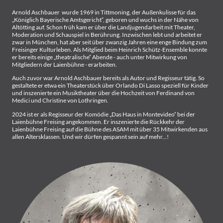
Arnold Aschbauer wurde 1969 in Tittmoning, der Außenkulisse für das
„Königlich Bayerische Amtsgericht“, geboren und wuchs in der Nähe von
Altötting auf. Schon früh kam er über die Landjugendarbeit mit Theater,
Moderation und Schauspiel in Berührung. Inzwischen lebt und arbeitet er
zwar in München, hat aber seit über zwanzig Jahren eine enge Bindung zum
Freisinger Kulturleben. Als Mitglied beim Heinrich Schütz-Ensemble konnte
er bereits einige „theatralische“ Abende - auch unter Mitwirkung von
Mitgliedern der Laienbühne - erarbeiten.
Auch zuvor war Arnold Aschbauer bereits als Autor und Regisseur tätig. So
gestaltete er etwa ein Theaterstück über Orlando Di Lasso speziell für Kinder
und inszenierte ein Musiktheater über die Hochzeit von Ferdinand von
Medici und Christine von Lothringen.
2024 ist er als Regisseur der Komödie „Das Haus in Montevideo“ bei der
Laienbühne Freising angekommen. Er inszenierte die Rückkehr der
Laienbühne Freising auf die Bühne des ASAM mit über 35 Mitwirkenden aus
allen Altersklassen. Und wir dürfen gespannt sein auf mehr...!